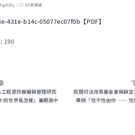
t
Post
chgshshy
04.教務處
hor:
category:
4e-431e-b14c-05077ec07f0b【PDF】
:
190
章
系工程資訊模擬與管理研究
民間司法改革基金會與靜宜
IM 的世界長怎樣」暑期高中
舉辦「性不性由你 —— 