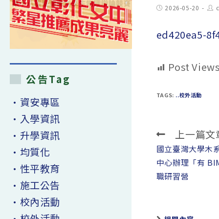
Post
Pos
2026-05-20
published:
aut
ed420ea5-8f
Post Views
公告Tag
TAGS:
..校外活動
•資安專區
•入學資訊
上一篇文
•升學資訊
Read
more
國立臺灣大學木
•均質化
articles
中心辦理「有 B
•性平教育
職研習營
•施工公告
•校內活動
•校外活動