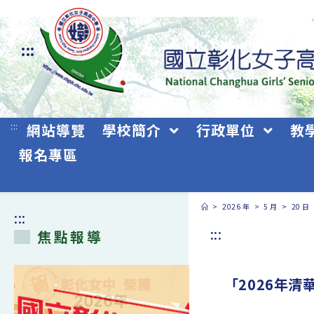
跳
轉
:::
至
主
要
:::
網站導覽
學校簡介
行政單位
教
內
報名專區
容
>
2026 年
>
5 月
>
20 日
:::
:::
焦點報導
「2026年