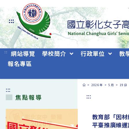
跳
轉
:::
至
主
要
:::
網站導覽
學校簡介
行政單位
教
內
報名專區
容
>
2026 年
>
5 月
>
19 日
:::
:::
焦點報導
教育部「因材
平臺推廣維運