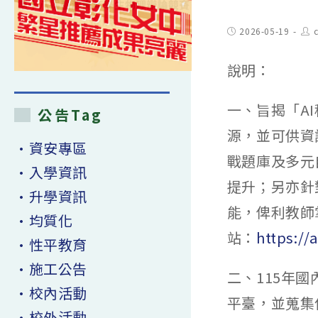
Post
Pos
2026-05-19
published:
aut
說明：
一、旨揭「A
公告Tag
源，並可供資
•資安專區
戰題庫及多元
•入學資訊
提升；另亦針
•升學資訊
能，俾利教師
•均質化
站：
https://
•性平教育
•施工公告
二、115年
•校內活動
平臺，並蒐集
•校外活動