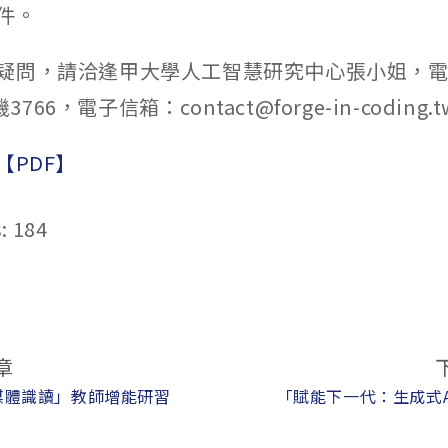
件。
疑問，請洽逢甲大學人工智慧研究中心張小姐，電話
機3766，電子信箱：contact@forge-in-coding.
【PDF】
:
184
章
媒體識讀」教師增能研習
「賦能下一代：生成式AI