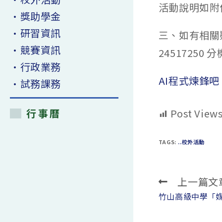
活動說明如附
•獎助學金
•研習資訊
三、如有相關
•競賽資訊
24517250 分
•行政業務
AI程式煉鋒吧
•試務課務
行事曆
Post Views
TAGS:
..校外活動
上一篇文
Read
more
竹山高級中學「
articles