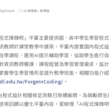
t
Post
chgshteach
04.教務處
/
教學組
hor:
category:
I程式煉鋒吧」平臺主要提供國、高中學生學習程
訊教師於課堂教學中運用，平臺內建置國內程式
自學課程，運用AI提示輔助學習，協助學生進行
對資訊教師備課、課程經營及學習管理需求，設
掌握學生學習情形並提升教學效能。相關功能介
adl.edu.tw/ForgeInCoding/
。
國內程式設計相關檢定測驗已陸續展開，為鼓勵師生
使用回饋以優化平臺內容，爱辦理「AI程式煉鋒