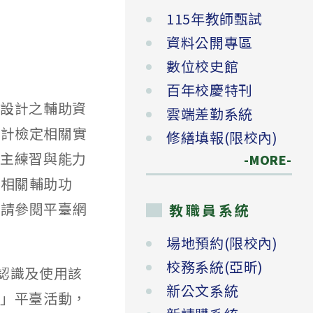
115年教師甄試
資料公開專區
數位校史館
百年校慶特刊
式設計之輔助資
雲端差勤系統
設計檢定相關實
修繕填報(限校內)
自主練習與能力
-MORE-
計相關輔助功
紹請參閱平臺網
教職員系統
場地預約(限校內)
校務系統(亞昕)
認識及使用該
新公文系統
吧」平臺活動，