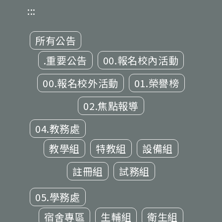
:::
所有公告
.重要公告
00.報名校內活動
00.報名校外活動
01.榮譽榜
02.焦點報導
04.教務處
教學組
特教組
設備組
註冊組
試務組
05.學務處
宿舍專區
生輔組
衛生組