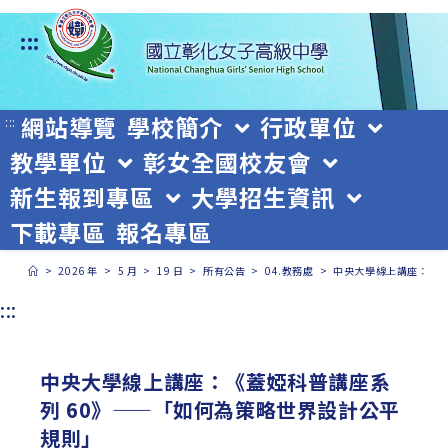
跳
:::
轉
至
主
網站導覽
學校簡介
行政單位
:::
教學單位
彰女全國校友會
要
新生報到專區
大學招生資訊
內
下載專區
報名專區
容
>
2026 年
>
5 月
>
19 日
>
所有公告
>
04.教務處
>
中央大學線上講座：《蓋
:::
中央大學線上講座：《蓋婭科普講座系
列 60》——「如何為策略世界設計公平
規則」