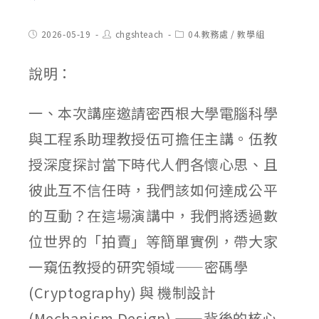
Post
Post
Post
2026-05-19
chgshteach
04.教務處
/
教學組
published:
author:
category:
說明：
一、本次講座邀請密西根大學電腦科學
與工程系助理教授伍可擔任主講。伍教
授深度探討當下時代人們各懷心思、且
彼此互不信任時，我們該如何達成公平
的互動？在這場演講中，我們將透過數
位世界的「拍賣」等簡單實例，帶大家
一窺伍教授的研究領域——密碼學
(Cryptography) 與 機制設計
(Mechanism Design) ——背後的核心