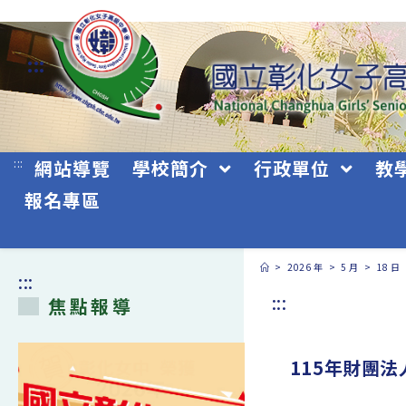
跳
轉
:::
至
主
要
:::
網站導覽
學校簡介
行政單位
教
內
報名專區
容
>
2026 年
>
5 月
>
18 日
:::
:::
焦點報導
115年財團