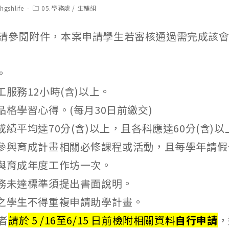
t
Post
hgshlife
05.學務處
/
生輔組
hor:
category:
請參閱附件，本案申請學生若審核通過需完成該
。
工服務12小時(含)以上。
品格學習心得。(每月30日前繳交)
成績平均達70分(含)以上，且各科應達60分(含)以
程參與育成計畫相關必修課程或活動，且每學年請
參與育成年度工作坊一次。
義務未達標準須提出書面說明。
畫之學生不得重複申請助學計畫。
者
請於 5 /16至6/15 日前檢附相關資料
自行申請
，