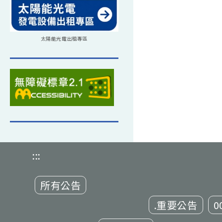
太陽能光電出租專區
:::
所有公告
.重要公告
0