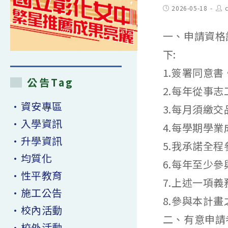
Post
Pos
2026-05-18
c
published:
aut
一、申請資格
下:
1.簽署同意書
公告Tag
2.每年從事志
•資安專區
3.每月須繳交
•入學資訊
4.每學期學業
•升學資訊
5.我承諾全
•均質化
6.每年至少
•性平教育
7.上述一項
•施工公告
8.參與本計
•校內活動
二、有意申請
•校外活動