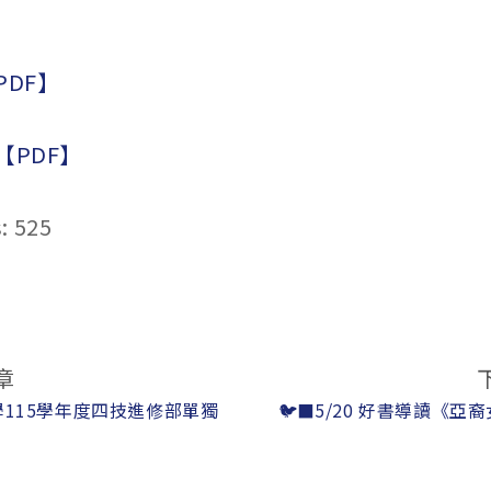
PDF】
【PDF】
:
525
章
115學年度四技進修部單獨
🐦‍⬛5/20 好書導讀《