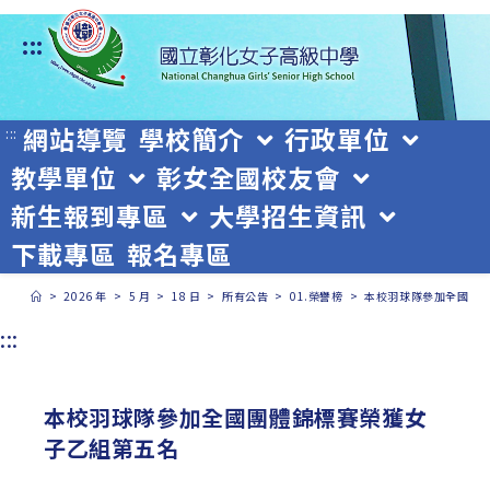
跳
:::
轉
至
主
網站導覽
學校簡介
行政單位
:::
教學單位
彰女全國校友會
要
新生報到專區
大學招生資訊
內
下載專區
報名專區
容
>
2026 年
>
5 月
>
18 日
>
所有公告
>
01.榮譽榜
>
本校羽球隊參加全國團
:::
本校羽球隊參加全國團體錦標賽榮獲女
子乙組第五名