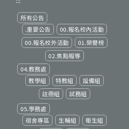
:::
所有公告
.重要公告
00.報名校內活動
00.報名校外活動
01.榮譽榜
02.焦點報導
04.教務處
教學組
特教組
設備組
註冊組
試務組
05.學務處
宿舍專區
生輔組
衛生組