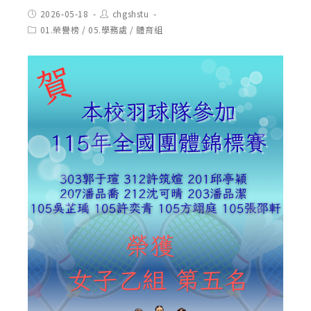
Post
Post
2026-05-18
chgshstu
published:
author:
Post
01.榮譽榜
/
05.學務處
/
體育組
category: