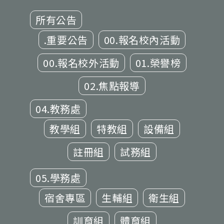
所有公告
.重要公告
00.報名校內活動
00.報名校外活動
01.榮譽榜
02.焦點報導
04.教務處
教學組
特教組
設備組
註冊組
試務組
05.學務處
宿舍專區
生輔組
衛生組
訓育組
體育組