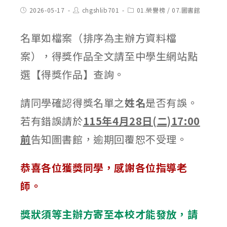
Post
Post
Post
2026-05-17
chgshlib701
01.榮譽榜
/
07.圖書館
published:
author:
category:
名單如檔案（排序為主辦方資料檔
案），得獎作品全文請至中學生網站點
選【得獎作品】查詢。
請同學確認得獎名單之
姓名
是否有誤。
若有錯誤請於
115年4月28日(二)17:00
前
告知圖書館，逾期回覆恕不受理。
恭喜各位獲獎同學，感謝各位指導老
師。
獎狀須等主辦方寄至本校才能發放，請