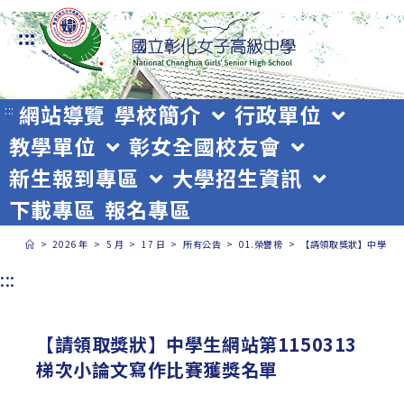
跳
:::
轉
至
主
網站導覽
學校簡介
行政單位
:::
教學單位
彰女全國校友會
要
新生報到專區
大學招生資訊
內
下載專區
報名專區
容
>
2026 年
>
5 月
>
17 日
>
所有公告
>
01.榮譽榜
>
【請領取獎狀】中學生網
:::
【請領取獎狀】中學生網站第1150313
梯次小論文寫作比賽獲獎名單