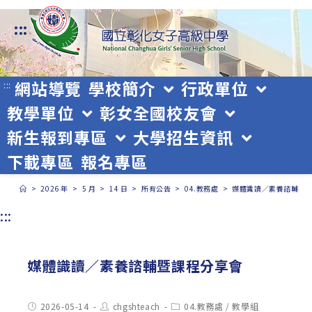
跳
:::
轉
至
主
網站導覽
學校簡介
行政單位
:::
教學單位
彰女全國校友會
要
新生報到專區
大學招生資訊
內
下載專區
報名專區
容
>
2026 年
>
5 月
>
14 日
>
所有公告
>
04.教務處
>
媒體識讀／素養諮輔暨
:::
媒體識讀／素養諮輔暨課程分享會
Post
Post
Post
2026-05-14
chgshteach
04.教務處
/
教學組