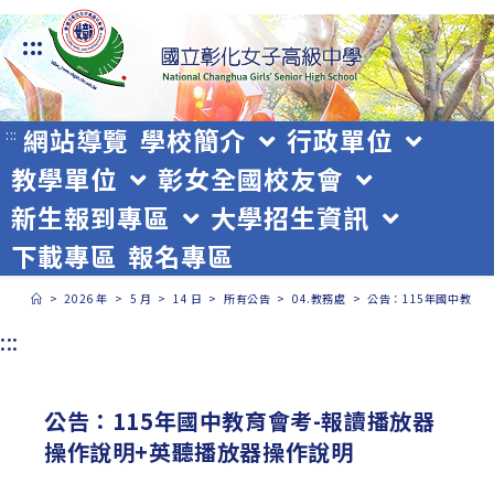
跳
:::
轉
至
主
網站導覽
學校簡介
行政單位
:::
教學單位
彰女全國校友會
要
新生報到專區
大學招生資訊
內
下載專區
報名專區
容
>
2026 年
>
5 月
>
14 日
>
所有公告
>
04.教務處
>
公告：115年國中教育
:::
公告：115年國中教育會考-報讀播放器
操作說明+英聽播放器操作說明