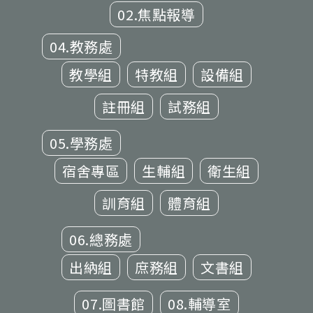
02.焦點報導
04.教務處
教學組
特教組
設備組
註冊組
試務組
05.學務處
宿舍專區
生輔組
衛生組
訓育組
體育組
06.總務處
出納組
庶務組
文書組
07.圖書館
08.輔導室