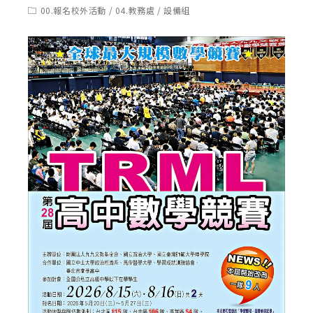
published:
author:
Post
00.報名校外活動
/
04.教務處
/
設備組
category: