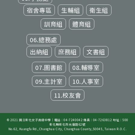
宿舍專區
生輔組
衛生組
訓育組
體育組
06.總務處
出納組
庶務組
文書組
07.圖書館
08.輔導室
09.主計室
10.人事室
11.校友會
© 2021 國立彰化女子高級中學｜電話：04-7240042 傳真：04-7263812 地址：500
彰化縣彰化市光復路62號
No.62, Kuangfu Rd.,Changhua City, Changhua County,50045, Taiwan R.O.C.