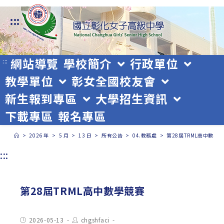
跳
:::
轉
至
主
網站導覽
學校簡介
行政單位
:::
教學單位
彰女全國校友會
要
新生報到專區
大學招生資訊
內
下載專區
報名專區
容
>
2026 年
>
5 月
>
13 日
>
所有公告
>
04.教務處
>
第28屆TRML高中數學
:::
第28屆TRML高中數學競賽
Post
Post
2026-05-13
chgshfaci