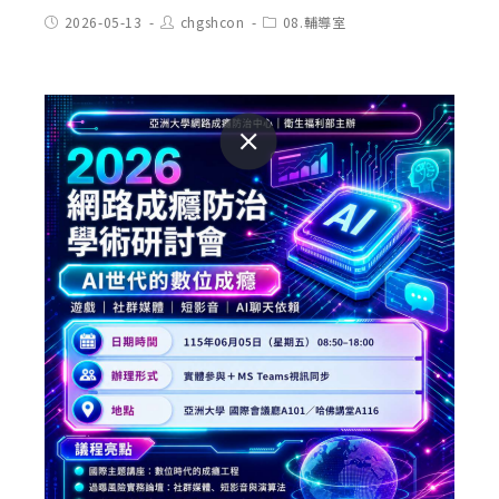
Post
Post
Post
2026-05-13
chgshcon
08.輔導室
published:
author:
category: