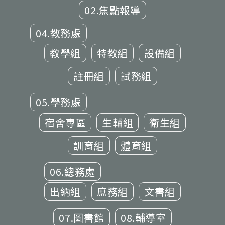
02.焦點報導
04.教務處
教學組
特教組
設備組
註冊組
試務組
05.學務處
宿舍專區
生輔組
衛生組
訓育組
體育組
06.總務處
出納組
庶務組
文書組
07.圖書館
08.輔導室