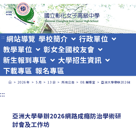
跳
:::
轉
至
主
網站導覽
學校簡介
行政單位
:::
教學單位
彰女全國校友會
要
新生報到專區
大學招生資訊
內
下載專區
報名專區
容
>
2026 年
>
5 月
>
13 日
>
所有公告
>
08.輔導室
>
亞洲大學舉辦2026網
:::
亞洲大學舉辦2026網路成癮防治學術研
討會及工作坊