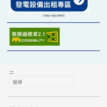
太陽能光電出租專區
:::
搜
尋