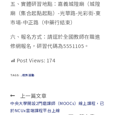
五、實體研習地點：嘉義城隍廟（城隍
廟（集合起點起點）-光華路-光彩街-東
市場-中正路（中藥行結束）
六、報名方式：請逕於全國教師在職進
修網報名，研習代碼為5551105。
Post Views:
174
TAGS:
..校外活動
上一篇文章
Read
more
中央大學開設2門磨課師（MOOCs）線上課程，已
articles
於NCUx雲端課程平台上線