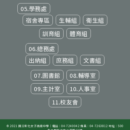
05.學務處
宿舍專區
生輔組
衛生組
訓育組
體育組
06.總務處
出納組
庶務組
文書組
07.圖書館
08.輔導室
09.主計室
10.人事室
11.校友會
© 2021 國立彰化女子高級中學｜電話：04-7240042 傳真：04-7263812 地址：500