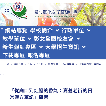
跳
:::
轉
至
主
網站導覽
學校簡介
行政單位
:::
教學單位
彰女全國校友會
要
新生報到專區
大學招生資訊
內
下載專區
報名專區
容
>
2026 年
>
5 月
>
13 日
>
所有公告
>
04.教務處
>
「從廟口到灶腳的香氣
:::
「從廟口到灶腳的香氣：嘉義老街的日
常漢方筆記」研習