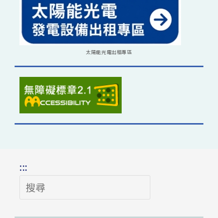
太陽能光電出租專區
:::
搜
尋