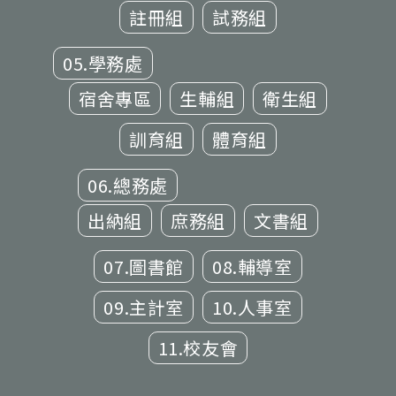
註冊組
試務組
05.學務處
宿舍專區
生輔組
衛生組
訓育組
體育組
06.總務處
出納組
庶務組
文書組
07.圖書館
08.輔導室
09.主計室
10.人事室
11.校友會