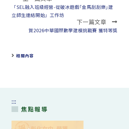
more
「SEL融入班級經營-從破冰遊戲｢金馬刮刮樂｣建
articles
立師生連結開始」工作坊
下一篇文章
賀2026中華國際數學建模挑戰賽 獲特等獎
相關內容
:::
焦點報導