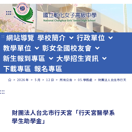
跳
:::
轉
至
主
網站導覽
學校簡介
行政單位
:::
教學單位
彰女全國校友會
要
新生報到專區
大學招生資訊
內
下載專區
報名專區
容
>
2026 年
>
5 月
>
12 日
>
所有公告
>
05.學務處
>
財團法人台北市行天宮
:::
財團法人台北市行天宮「行天宮醫學系
學生助學金」