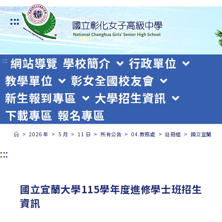
跳
:::
轉
至
主
網站導覽
學校簡介
行政單位
:::
教學單位
彰女全國校友會
要
新生報到專區
大學招生資訊
內
下載專區
報名專區
容
>
2026 年
>
5 月
>
11 日
>
所有公告
>
04.教務處
>
註冊組
>
國立宜蘭大學
:::
國立宜蘭大學115學年度進修學士班招生
資訊