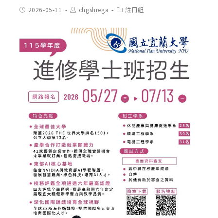
Post
Post
Post
2026-05-11
chgshrega
註冊組
published:
author:
category: