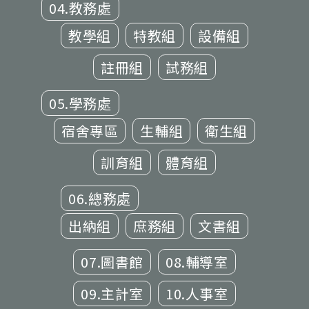
04.教務處
教學組
特教組
設備組
註冊組
試務組
05.學務處
宿舍專區
生輔組
衛生組
訓育組
體育組
06.總務處
出納組
庶務組
文書組
07.圖書館
08.輔導室
09.主計室
10.人事室