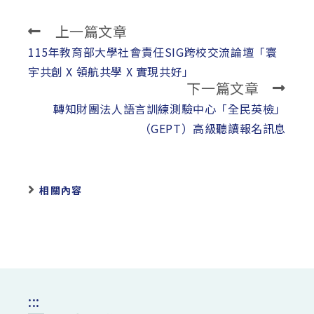
上一篇文章
Read
more
115年教育部大學社會責任SIG跨校交流論壇「寰
articles
宇共創 X 領航共學 X 實現共好」
下一篇文章
轉知財團法人語言訓練測驗中心「全民英檢」
（GEPT）高級聽讀報名訊息
相關內容
:::