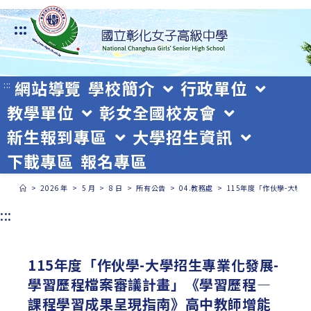
跳
:::
轉
至
主
網站導覽
學校簡介
行政單位
:::
教學單位
彰女全國校友會
要
新生報到專區
大學招生資訊
內
下載專區
報名專區
容
>
2026 年
>
5 月
>
8 日
>
所有公告
>
04.教務處
>
115年度「作伙學-大
:::
115年度「作伙學-大學招生專業化發展-
學習歷程檔案審議計畫」《學習歷程—
課程學習成果呈現指南》高中教師增能