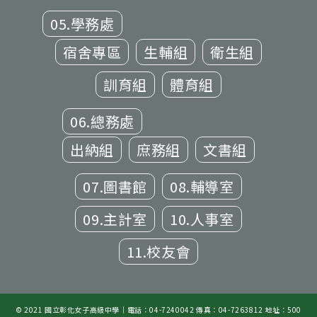
05.學務處
宿舍專區
生輔組
衛生組
訓育組
體育組
06.總務處
出納組
庶務組
文書組
07.圖書館
08.輔導室
09.主計室
10.人事室
11.校友會
© 2021 國立彰化女子高級中學｜電話：04-7240042 傳真：04-7263812 地址：500