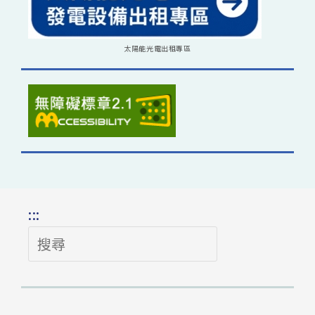
太陽能光電出租專區
:::
搜
尋