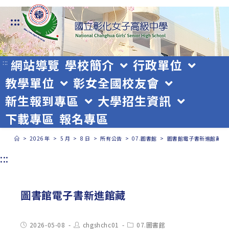
跳
:::
轉
至
主
網站導覽
學校簡介
行政單位
:::
教學單位
彰女全國校友會
要
新生報到專區
大學招生資訊
內
下載專區
報名專區
容
>
2026 年
>
5 月
>
8 日
>
所有公告
>
07.圖書館
>
圖書館電子書新進館藏
:::
圖書館電子書新進館藏
Post
Post
Post
2026-05-08
chgshchc01
07.圖書館