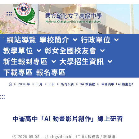
跳
:::
轉
至
主
網站導覽
學校簡介
行政單位
:::
教學單位
彰女全國校友會
要
新生報到專區
大學招生資訊
內
下載專區
報名專區
容
>
2026 年
>
5 月
>
8 日
>
所有公告
>
04.教務處
>
中崙高中「AI 動畫影片
:::
中崙高中「AI 動畫影片創作」線上研習
Post
Post
Post
2026-05-08
chgshteach
04.教務處
/
教學組