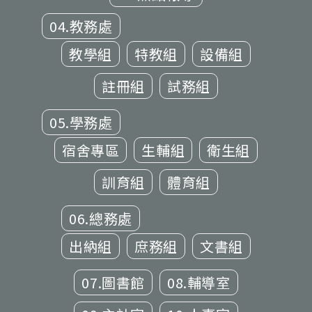
04.教務處
教學組
特教組
設備組
註冊組
試務組
05.學務處
宿舍專區
生輔組
衛生組
訓育組
體育組
06.總務處
出納組
庶務組
文書組
07.圖書館
08.輔導室