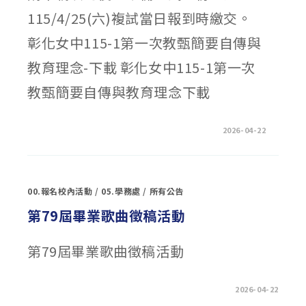
6
日-7
115/4/25(六)複試當日報到時繳交。
月
9
日
彰化女中115-1第一次教甄簡要自傳與
辦
理
化
教育理念-下載 彰化女中115-1第一次
學
營〉
教甄簡要自傳與教育理念下載
中
在
留言功能已關閉
2026-04-22
〈彰
化
女
中
115
學
00.報名校內活動
/
05.學務處
/
所有公告
年
度
第
第79屆畢業歌曲徵稿活動
一
次
教
甄
第79屆畢業歌曲徵稿活動
複
試
資
料
在
「簡
留言功能已關閉
2026-04-22
〈第
要