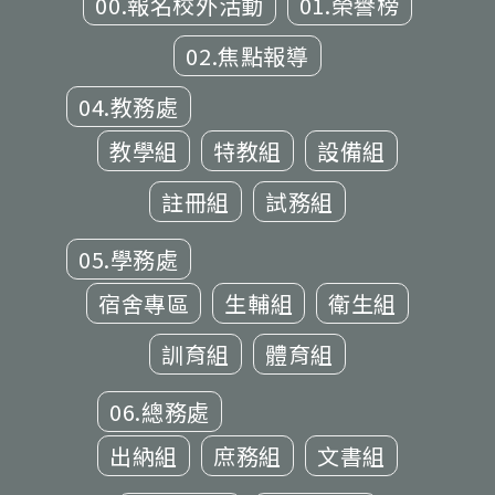
00.報名校外活動
01.榮譽榜
02.焦點報導
04.教務處
教學組
特教組
設備組
註冊組
試務組
05.學務處
宿舍專區
生輔組
衛生組
訓育組
體育組
06.總務處
出納組
庶務組
文書組