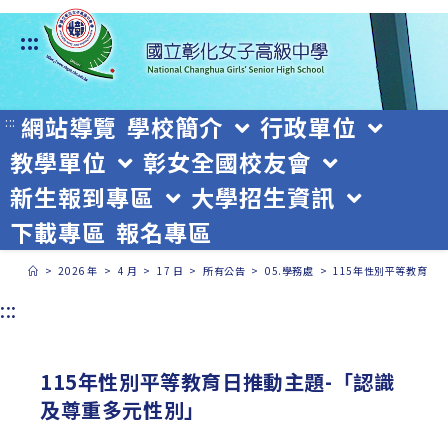
跳
:::
轉
至
主
網站導覽
學校簡介
行政單位
:::
教學單位
彰女全國校友會
要
新生報到專區
大學招生資訊
內
下載專區
報名專區
容
>
2026 年
>
4 月
>
17 日
>
所有公告
>
05.學務處
>
115年性別平等教育日
:::
115年性別平等教育日推動主題-「認識
及尊重多元性別」