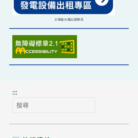
太陽能光電出租專區
:::
搜
尋