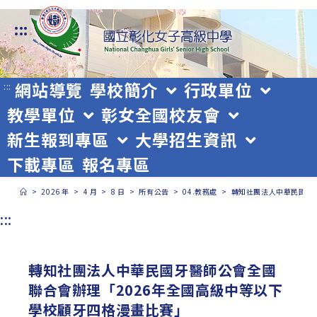
跳
:::
轉
至
主
網站導覽
學校簡介
行政單位
:::
教學單位
彰女全國校友會
要
新生報到專區
大學招生資訊
內
下載專區
報名專區
容
>
2026 年
>
4 月
>
8 日
>
所有公告
>
04.教務處
>
轉知社團法人中華民國牙
:::
轉知社團法人中華民國牙醫師公會全國
聯合會辦理「2026年全國高級中等以下
學校顧牙四格漫畫比賽」