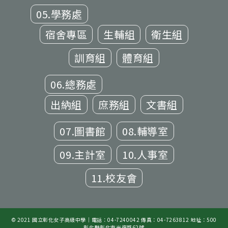
05.學務處
宿舍專區
生輔組
衛生組
訓育組
體育組
06.總務處
出納組
庶務組
文書組
07.圖書館
08.輔導室
09.主計室
10.人事室
11.校友會
© 2021 國立彰化女子高級中學｜電話：04-7240042 傳真：04-7263812 地址：500
彰化縣彰化市光復路62號