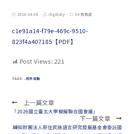
Post
Post
Post
2026-04-08
chgshshy
04.教務處
published:
author:
category:
c1e91a14-f79e-469c-9510-
823f4a407185【PDF】
Post Views:
221
TAGS:
..校外活動
上一篇文章
Read
more
「2026國立臺北大學模擬聯合國會議」
下一篇文章
articles
轉知財團法人原住民族語言研究發展基金會委託國