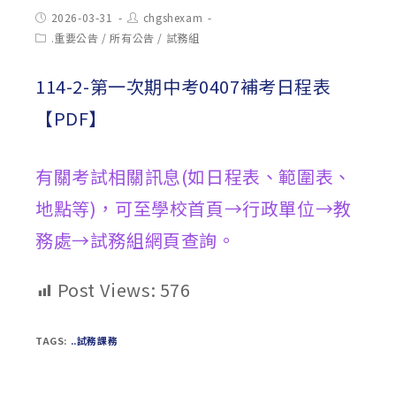
Post
Post
2026-03-31
chgshexam
published:
author:
Post
.重要公告
/
所有公告
/
試務組
category:
114-2-第一次期中考0407補考日程表
【PDF】
有關考試相關訊息(如日程表、範圍表、
地點等)，可至學校首頁→行政單位→教
務處→試務組網頁查詢。
Post Views:
576
TAGS:
..試務課務