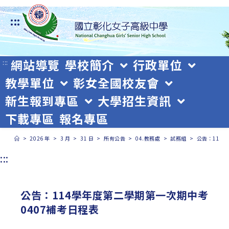
跳
:::
轉
至
主
網站導覽
學校簡介
行政單位
:::
教學單位
彰女全國校友會
要
新生報到專區
大學招生資訊
內
下載專區
報名專區
容
>
2026 年
>
3 月
>
31 日
>
所有公告
>
04.教務處
>
試務組
>
公告：114
:::
公告：114學年度第二學期第一次期中考
0407補考日程表