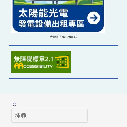
太陽能光電出租專區
:::
搜
尋