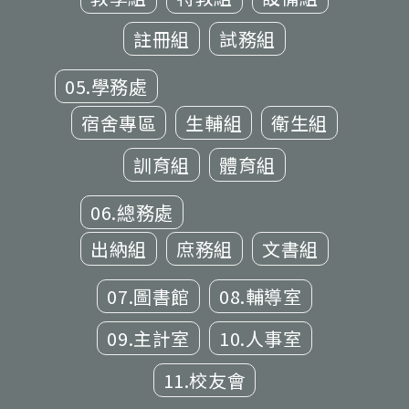
註冊組
試務組
05.學務處
宿舍專區
生輔組
衛生組
訓育組
體育組
06.總務處
出納組
庶務組
文書組
07.圖書館
08.輔導室
09.主計室
10.人事室
11.校友會