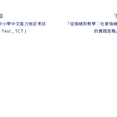
章
灣中小學中文能力檢定考試
「從情緒到教學：社會情緒學
 Test , TCT )
的實踐策略