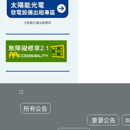
太陽能光電出租專區
:::
所有公告
.重要公告
0