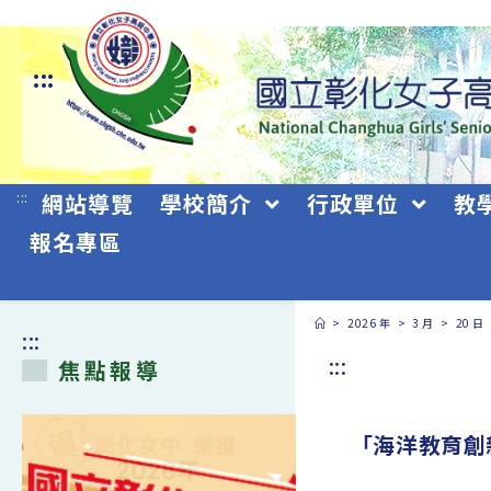
跳
轉
:::
至
主
要
:::
網站導覽
學校簡介
行政單位
教
內
報名專區
容
>
2026 年
>
3 月
>
20 日
:::
:::
焦點報導
「海洋教育創