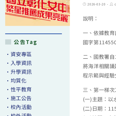
Post
Pos
2026-03-20
published:
aut
說明：
一、依據教育
公告Tag
國字第11455
•資安專區
二、國教署自
•入學資訊
將海洋相關議
•升學資訊
程示範與經驗
•均質化
•性平教育
三、第一梯次
•施工公告
(一)主題：
•校內活動
(二)日期：1
•校外活動