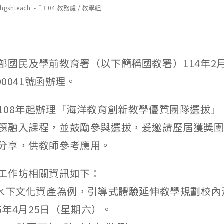
t
Post
chgshteach
04.教務處
/
教學組
hor:
category:
部國民及學前教育署（以下簡稱國教署）114年2
00041號函辦理。
108年起辦理「海洋教育創新教學優質團隊選拔」
題融入課程，並鼓勵參與選拔，爰邀請歷屆獲獎
分享，供教師參考應用。
工作坊相關資訊如下：
以水下文化資產為例，引導式體驗延伸教學規劃校內
15年4月25日（星期六）。