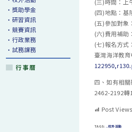
(三)時間：上
•獎助學金
(四)地點：
•研習資訊
(五)參加對
•競賽資訊
(六)費用補
•行政業務
(七)報名方式
•試務課務
臺灣海洋教育
122950,r130
行事曆
四、如有相關疑
2462-2192
Post Views
TAGS:
..校外活動