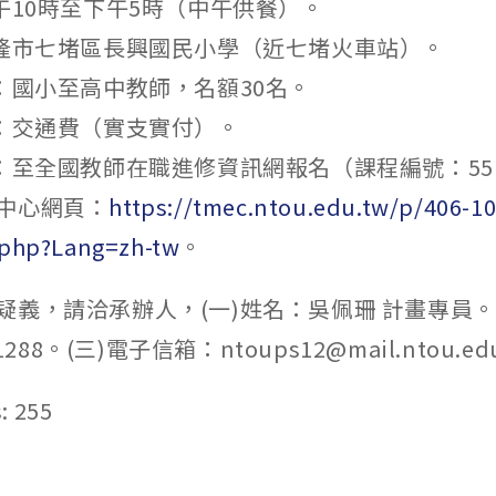
午10時至下午5時（中午供餐）。
基隆市七堵區長興國民小學（近七堵火車站）。
象：國小至高中教師，名額30名。
助：交通費（實支實付）。
：至全國教師在職進修資訊網報名（課程編號：551
中心網頁：
https://tmec.ntou.edu.tw/p/406-10
.php?Lang=zh-tw
。
義，請洽承辦人，(一)姓名：吳佩珊 計畫專員。(
轉1288。(三)電子信箱：ntoups12@mail.ntou.ed
:
255