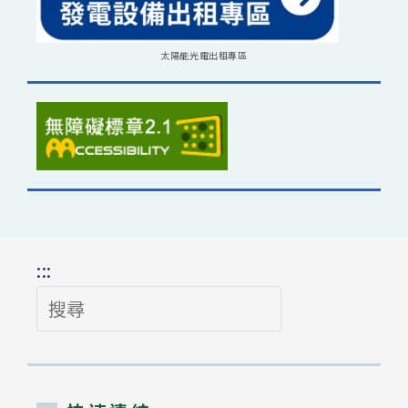
太陽能光電出租專區
:::
搜
尋