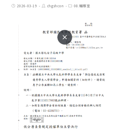
Post
Post
Post
2026-03-19
chgshcon
08.輔導室
published:
author:
category: