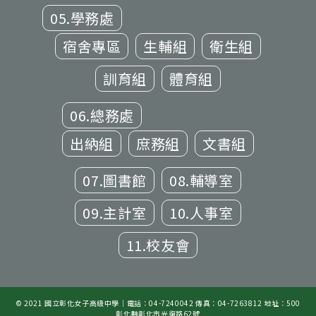
05.學務處
宿舍專區
生輔組
衛生組
訓育組
體育組
06.總務處
出納組
庶務組
文書組
07.圖書館
08.輔導室
09.主計室
10.人事室
11.校友會
© 2021 國立彰化女子高級中學｜電話：04-7240042 傳真：04-7263812 地址：500
彰化縣彰化市光復路62號