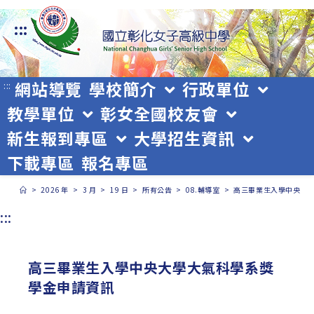
跳
:::
轉
至
主
網站導覽
學校簡介
行政單位
:::
教學單位
彰女全國校友會
要
新生報到專區
大學招生資訊
內
下載專區
報名專區
容
>
2026 年
>
3 月
>
19 日
>
所有公告
>
08.輔導室
>
高三畢業生入學中央大
:::
高三畢業生入學中央大學大氣科學系獎
學金申請資訊