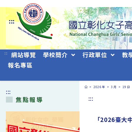
跳
轉
:::
至
主
要
:::
網站導覽
學校簡介
行政單位
教
內
報名專區
容
>
2026 年
>
3 月
>
19 日
:::
:::
焦點報導
「2026臺大