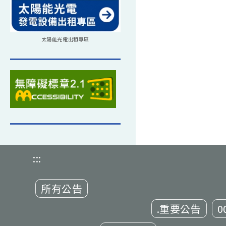
太陽能光電出租專區
:::
所有公告
.重要公告
0