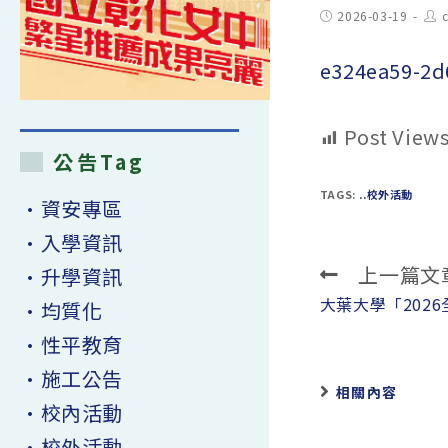
Post
Pos
2026-03-19
published:
aut
e324ea59-2
Post Views
公告Tag
TAGS:
..校外活動
•資安專區
•入學資訊
上一篇文
•升學資訊
Read
more
大葉大學「202
•均質化
articles
•性平教育
•施工公告
相關內容
•校內活動
•校外活動