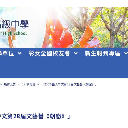
學單位
彰女全國校友會
新生報到專區
>
所有公告
>
05.學務處
>
「2026臺大中文第28屆文藝營《朝徹》」
中文第28屆文藝營《朝徹》」