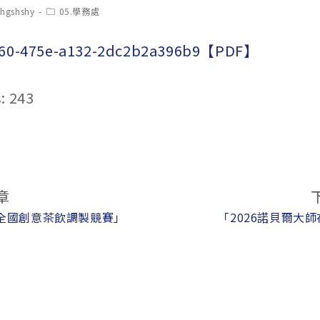
t
Post
chgshshy
05.學務處
hor:
category:
d60-475e-a132-2dc2b2a396b9【PDF】
:
243
章
6全國創意茶飲調製競賽」
「2026諾貝爾大