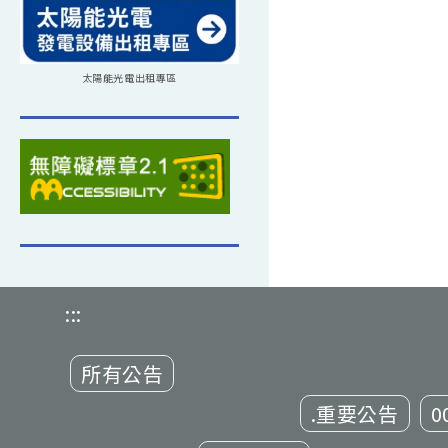
太陽能光電出租專區
:::
所有公告
.重要公告
0