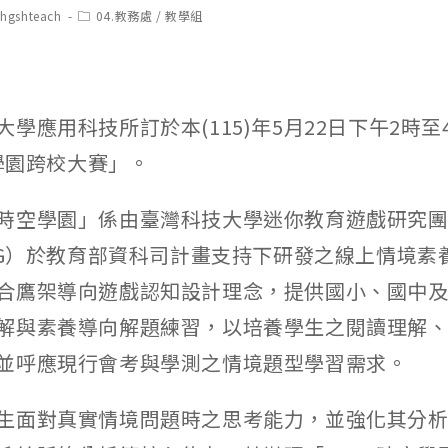
t
Post
chgshteach
04.教務處
/
教學組
hor:
category:
學應用科技所訂於本(115)年5月22日下午2時至
空學園跨校大賽」。
時空學園」係由臺灣科技大學迷你教育遊戲研究
MEG）於教育部資科司計畫支持下研發之線上情境素
合鷹架導向遊戲認知設計理念，提供國小、國中
解與素養導向解題練習，以培養學生之閱讀理解
並呼應現行會考與學測之情境題型學習需求。
生面對真實情境問題時之思考能力，並強化其分