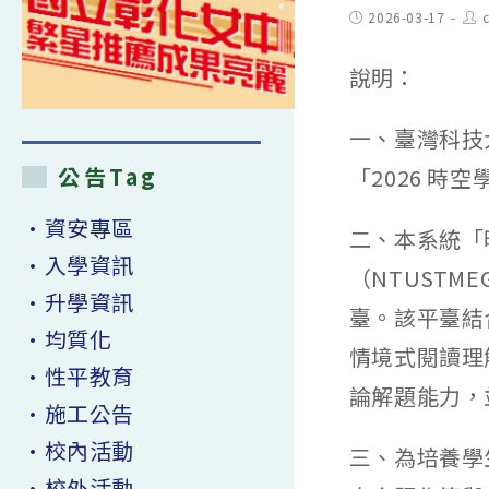
Post
Pos
2026-03-17
published:
aut
說明：
一、臺灣科技大
公告Tag
「2026 時
•資安專區
二、本系統「
•入學資訊
（NTUST
•升學資訊
臺。該平臺結
•均質化
情境式閱讀理
•性平教育
論解題能力，
•施工公告
•校內活動
三、為培養學
•校外活動