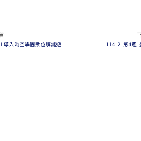
章
.I.導入時空學園數位解謎遊
114-2 第4