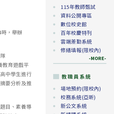
115年教師甄試
資料公開專區
數位校史館
4時，舉辦
百年校慶特刊
雲端差勤系統
修繕填報(限校內)
團隊
-MORE-
養教育遊戲平
及高中學生進行
教職員系統
、摘要分析及推
場地預約(限校內)
校務系統(亞昕)
新公文系統
析題目、素養導