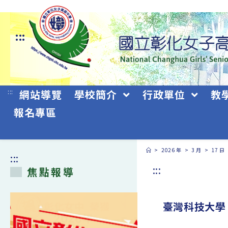
跳
轉
:::
至
主
要
:::
網站導覽
學校簡介
行政單位
教
內
報名專區
容
>
2026 年
>
3 月
>
17 日
:::
:::
焦點報導
臺灣科技大學