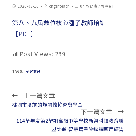
Post
Post
Post
2026-03-16
chgshteach
04.教務處
/
教學組
published:
author:
category:
第八、九屆數位核心種子教師培訓
【PDF】
Post Views:
239
TAGS:
..研習資訊
上一篇文章
Read
more
桃園市腳前的燈關懷協會獎學金
下一篇文章
articles
114學年度第2學期高級中等學校新興科技教育聯
盟計畫-智慧農業物聯網應用研習