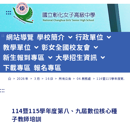
跳
:::
轉
至
主
網站導覽
學校簡介
行政單位
:::
教學單位
彰女全國校友會
要
新生報到專區
大學招生資訊
內
下載專區
報名專區
容
>
2026 年
>
3 月
>
16 日
>
所有公告
>
04.教務處
>
114暨115學年度第
:::
114暨115學年度第八、九屆數位核心種
子教師培訓