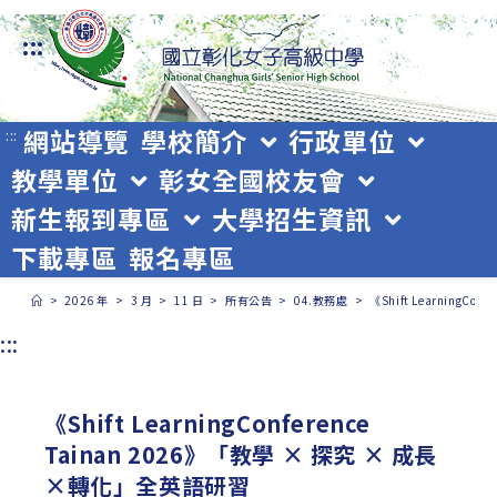
跳
:::
轉
至
主
網站導覽
學校簡介
行政單位
:::
教學單位
彰女全國校友會
要
新生報到專區
大學招生資訊
內
下載專區
報名專區
容
>
2026 年
>
3 月
>
11 日
>
所有公告
>
04.教務處
>
《Shift LearningC
:::
《Shift LearningConference
Tainan 2026》「教學 × 探究 × 成長
×轉化」全英語研習