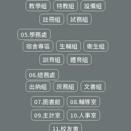
教學組
特教組
設備組
註冊組
試務組
05.學務處
宿舍專區
生輔組
衛生組
訓育組
體育組
06.總務處
出納組
庶務組
文書組
07.圖書館
08.輔導室
09.主計室
10.人事室
11.校友會