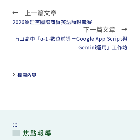
上一篇文章
Read
more
2026致理盃國際商貿英語簡報競賽
下一篇文章
articles
南山高中「α-1-數位前導－Google App Script與
Gemini運用」工作坊
相關內容
:::
焦點報導