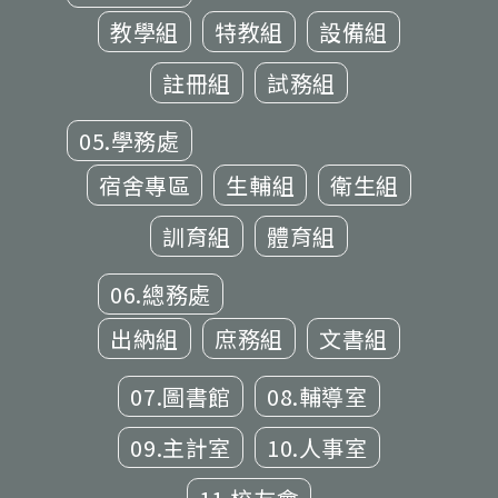
教學組
特教組
設備組
註冊組
試務組
05.學務處
宿舍專區
生輔組
衛生組
訓育組
體育組
06.總務處
出納組
庶務組
文書組
07.圖書館
08.輔導室
09.主計室
10.人事室