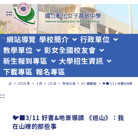
跳
:::
轉
至
主
網站導覽
學校簡介
行政單位
:::
教學單位
彰女全國校友會
要
新生報到專區
大學招生資訊
內
下載專區
報名專區
容
>
2026 年
>
3 月
>
10 日
>
所有公告
>
07.圖書館
>
🐦‍⬛3/11 好書&地
:::
🐦‍⬛3/11 好書&地景導讀 《巡山》：我
在山裡的那些事