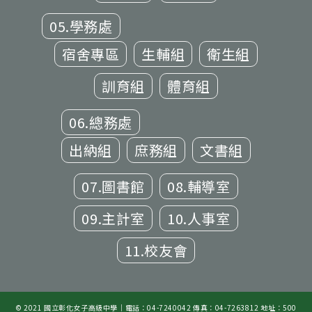
05.學務處
宿舍專區
生輔組
衛生組
訓育組
體育組
06.總務處
出納組
庶務組
文書組
07.圖書館
08.輔導室
09.主計室
10.人事室
11.校友會
© 2021 國立彰化女子高級中學｜電話：04-7240042 傳真：04-7263812 地址：500