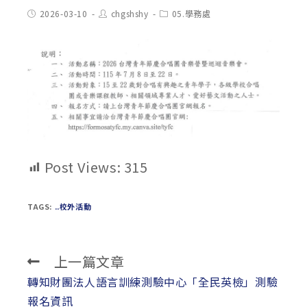
Post
Post
Post
2026-03-10
chgshshy
05.學務處
published:
author:
category:
Post Views:
315
TAGS:
..校外活動
上一篇文章
Read
more
轉知財團法人語言訓練測驗中心「全民英檢」測驗
articles
報名資訊