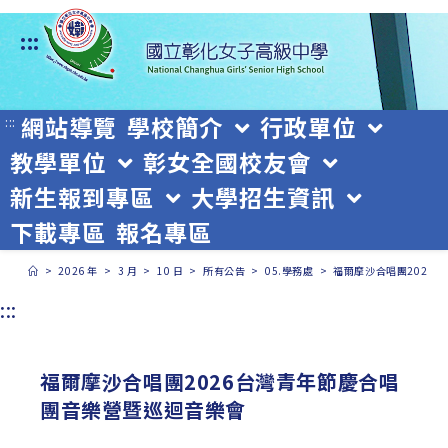
跳
:::
轉
至
主
網站導覽
學校簡介
行政單位
:::
教學單位
彰女全國校友會
要
新生報到專區
大學招生資訊
內
下載專區
報名專區
容
>
2026 年
>
3 月
>
10 日
>
所有公告
>
05.學務處
>
福爾摩沙合唱團2026
:::
福爾摩沙合唱團2026台灣青年節慶合唱
團音樂營暨巡迴音樂會