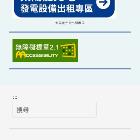
太陽能光電出租專區
:::
搜
尋