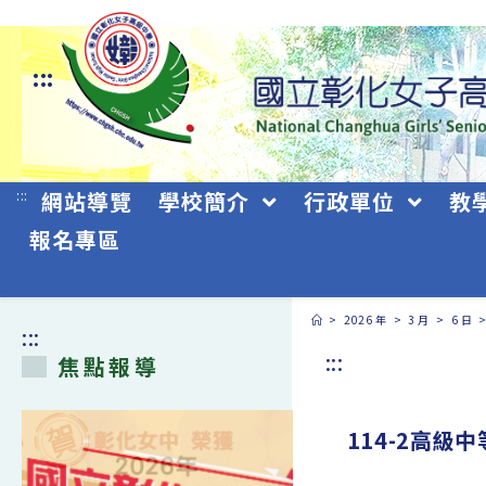
跳
轉
:::
至
主
要
:::
網站導覽
學校簡介
行政單位
教
內
報名專區
容
>
2026 年
>
3 月
>
6 日
:::
:::
焦點報導
114-2高