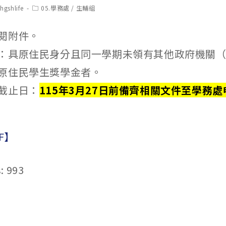
t
Post
hgshlife
05.學務處
/
生輔組
hor:
category:
閱附件。
：具原住民身分且同一學期未領有其他政府機關
原住民學生獎學金者。
截止日：
115年3月27日前備齊相關文件至學務處
F】
:
993