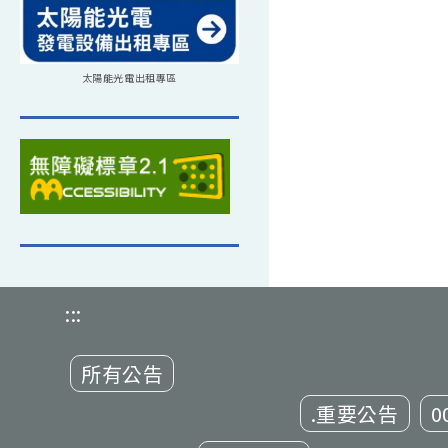
太陽能光電出租專區
:::
所有公告
.重要公告
0