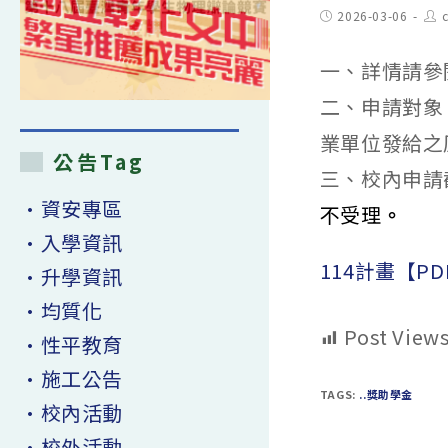
Post
Pos
2026-03-06
c
published:
aut
一、詳情請參
二、申請對象
業單位發給之
公告Tag
三、校內申請
•資安專區
不受理
。
•入學資訊
114計畫【PD
•升學資訊
•均質化
Post Views
•性平教育
•施工公告
TAGS:
..獎助學金
•校內活動
•校外活動