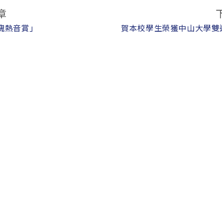
章
玫瑰熱音賞」
賀本校學生榮獲中山大學雙