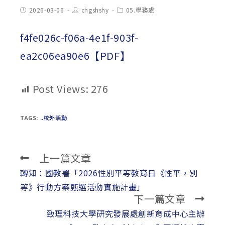
Post
Post
Post
2026-03-06
chgshshy
05.學務處
published:
author:
category:
f4fe026c-f06a-4e1f-903f-
ea2c06ea90e6【PDF】
Post Views:
276
TAGS:
..校外活動
上一篇文章
Read
more
轉知：國教署「2026性別平等教育日《性平，別
articles
等》行動方案甄選活動實施計畫」
下一篇文章
致理科技大學研究發展處創新育成中心主辦