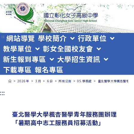
跳
:::
轉
至
主
網站導覽
學校簡介
行政單位
:::
教學單位
彰女全國校友會
要
新生報到專區
大學招生資訊
內
下載專區
報名專區
容
>
2026 年
>
3 月
>
6 日
>
所有公告
>
05.學務處
>
臺北醫學大學楓杏醫學青
:::
臺北醫學大學楓杏醫學青年服務團辦理
「暑期高中志工服務員招募活動」