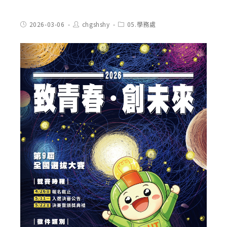
Post
Post
Post
2026-03-06
chgshshy
05.學務處
published:
author:
category: