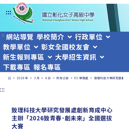
跳
:::
轉
至
主
網站導覽
學校簡介
行政單位
:::
教學單位
彰女全國校友會
要
新生報到專區
大學招生資訊
內
下載專區
報名專區
容
>
2026 年
>
3 月
>
6 日
>
所有公告
>
05.學務處
>
致理科技大學研究發展處創
:::
致理科技大學研究發展處創新育成中心
主辦「2026致青春˙創未來」全國選拔
大賽