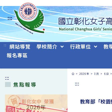
跳
轉
:::
至
主
要
:::
網站導覽
學校簡介
行政單位
教
內
報名專區
容
>
2026 年
>
3 月
>
6 日
:::
:::
焦點報導
教育部「校園