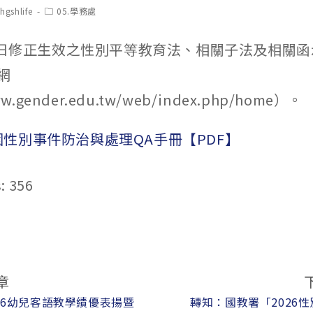
t
Post
hgshlife
05.學務處
hor:
category:
月8日修正生效之性別平等教育法、相關子法及相關
網
ww.gender.edu.tw/web/index.php/home）。
26校園性別事件防治與處理QA手冊【PDF】
:
356
章
26幼兒客語教學績優表揚暨
轉知：國教署「2026