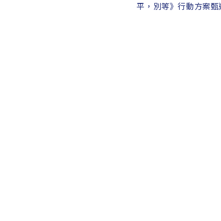
」
平，別等》行動方案甄