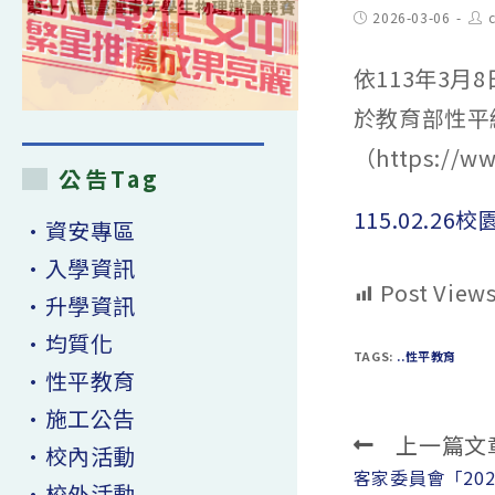
Post
Pos
2026-03-06
c
published:
aut
依113年3
於教育部性平
（https://w
公告Tag
115.02.
•資安專區
•入學資訊
Post Views
•升學資訊
•均質化
TAGS:
..性平教育
•性平教育
•施工公告
上一篇文
Read
•校內活動
more
客家委員會「20
•校外活動