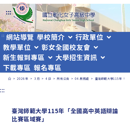
跳
:::
轉
至
主
網站導覽
學校簡介
行政單位
:::
教學單位
彰女全國校友會
要
新生報到專區
大學招生資訊
內
下載專區
報名專區
容
>
2026 年
>
3 月
>
4 日
>
所有公告
>
04.教務處
>
臺灣師範大學115年「
:::
臺灣師範大學115年「全國高中英語辯論
比賽區域賽」