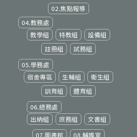
02.焦點報導
04.教務處
教學組
特教組
設備組
註冊組
試務組
05.學務處
宿舍專區
生輔組
衛生組
訓育組
體育組
06.總務處
出納組
庶務組
文書組
07.圖書館
08.輔導室