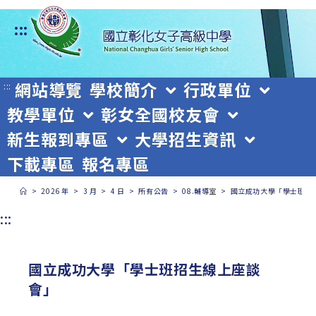
跳
:::
轉
至
主
網站導覽
學校簡介
行政單位
:::
教學單位
彰女全國校友會
要
新生報到專區
大學招生資訊
內
下載專區
報名專區
容
>
2026 年
>
3 月
>
4 日
>
所有公告
>
08.輔導室
>
國立成功大學「學士班招
:::
國立成功大學「學士班招生線上座談
會」