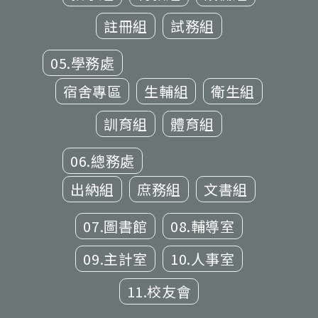
註冊組
試務組
05.學務處
宿舍專區
生輔組
衛生組
訓育組
體育組
06.總務處
出納組
庶務組
文書組
07.圖書館
08.輔導室
09.主計室
10.人事室
11.校友會