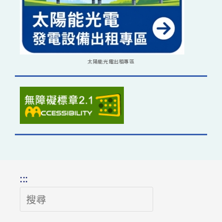
太陽能光電出租專區
:::
搜
尋