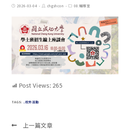
Post
Post
Post
2026-03-04
chgshcon
08.輔導室
published:
author:
category:
Post Views:
265
TAGS:
..校外活動
上一篇文章
Read