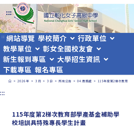
跳
:::
轉
至
主
網站導覽
學校簡介
行政單位
:::
教學單位
彰女全國校友會
要
新生報到專區
大學招生資訊
內
下載專區
報名專區
容
>
2026 年
>
3 月
>
3 日
>
所有公告
>
04.教務處
>
115年度第2梯次教育部
:::
115年度第2梯次教育部學產基金補助學
校培訓具特殊專長學生計畫