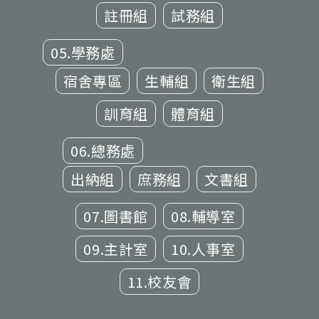
註冊組
試務組
05.學務處
宿舍專區
生輔組
衛生組
訓育組
體育組
06.總務處
出納組
庶務組
文書組
07.圖書館
08.輔導室
09.主計室
10.人事室
11.校友會