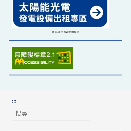
太陽能光電出租專區
:::
搜
尋