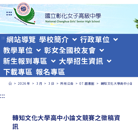
跳
:::
轉
至
主
網站導覽
學校簡介
行政單位
:::
教學單位
彰女全國校友會
要
新生報到專區
大學招生資訊
內
下載專區
報名專區
容
>
2026 年
>
3 月
>
3 日
>
所有公告
>
07.圖書館
>
轉知文化大學高中小論文
:::
轉知文化大學高中小論文競賽之徵稿資
訊