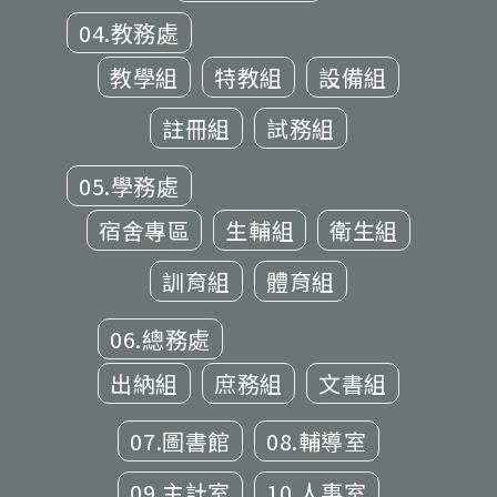
04.教務處
教學組
特教組
設備組
註冊組
試務組
05.學務處
宿舍專區
生輔組
衛生組
訓育組
體育組
06.總務處
出納組
庶務組
文書組
07.圖書館
08.輔導室
09.主計室
10.人事室