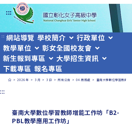
跳
:::
轉
至
主
網站導覽
學校簡介
行政單位
:::
教學單位
彰女全國校友會
要
新生報到專區
大學招生資訊
內
下載專區
報名專區
容
>
2026 年
>
3 月
>
3 日
>
所有公告
>
04.教務處
>
臺南大學數位學習教師增能
:::
臺南大學數位學習教師增能工作坊「B2-
PBL教學應用工作坊」