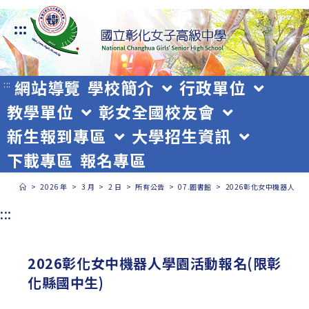
跳
:::
轉
至
主
網站導覽
學校簡介
行政單位
:::
教學單位
彰女全國校友會
要
新生報到專區
大學招生資訊
內
下載專區
報名專區
容
>
2026 年
>
3 月
>
2 日
>
所有公告
>
07.圖書館
>
2026彰化女中機器人學
:::
2026彰化女中機器人學園活動報名(限彰
化縣國中生)