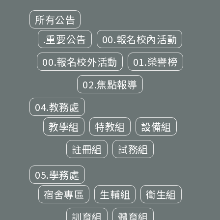
所有公告
.重要公告
00.報名校內活動
00.報名校外活動
01.榮譽榜
02.焦點報導
04.教務處
教學組
特教組
設備組
註冊組
試務組
05.學務處
宿舍專區
生輔組
衛生組
訓育組
體育組