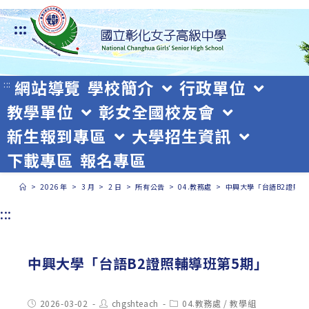
跳
:::
轉
至
主
網站導覽
學校簡介
行政單位
:::
教學單位
彰女全國校友會
要
新生報到專區
大學招生資訊
內
下載專區
報名專區
容
>
2026 年
>
3 月
>
2 日
>
所有公告
>
04.教務處
>
中興大學「台語B2證照輔
:::
中興大學「台語B2證照輔導班第5期」
Post
Post
Post
2026-03-02
chgshteach
04.教務處
/
教學組