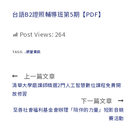
published:
author:
category:
台語B2證照輔導班第5期【PDF】
Post Views:
264
TAGS:
..研習資訊
上一篇文章
Read
more
清華大學磨課師精選2門人工智慧數位課程免費開
articles
放修習
下一篇文章
至善社會福利基金會辦理「陪伴的力量」短影音競
賽活動