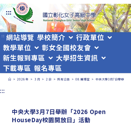
跳
:::
轉
至
主
網站導覽
學校簡介
行政單位
:::
教學單位
彰女全國校友會
要
新生報到專區
大學招生資訊
內
下載專區
報名專區
容
>
2026 年
>
3 月
>
2 日
>
所有公告
>
08.輔導室
>
中央大學3月7日舉辦「202
:::
中央大學3月7日舉辦「2026 Open
HouseDay校園開放日」活動