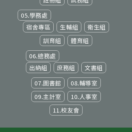
05.學務處
宿舍專區
生輔組
衛生組
訓育組
體育組
06.總務處
出納組
庶務組
文書組
07.圖書館
08.輔導室
09.主計室
10.人事室
11.校友會