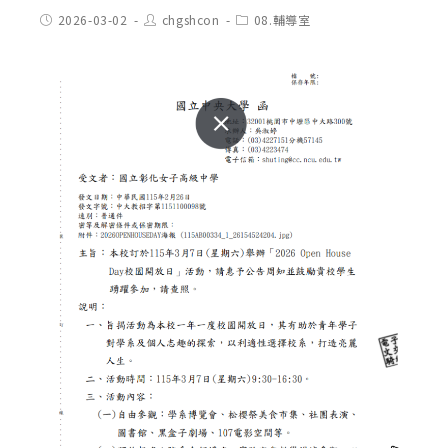
Post
Post
Post
2026-03-02
chgshcon
08.輔導室
published:
author:
category: