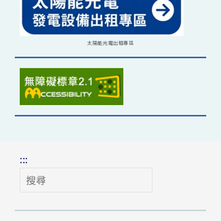
太陽能光電出租專區
:::
搜
尋