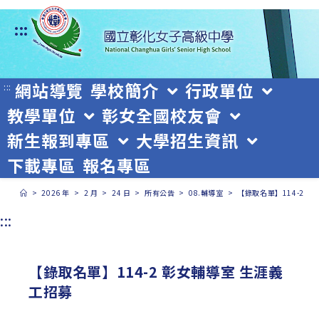
跳
:::
轉
至
主
網站導覽
學校簡介
行政單位
:::
教學單位
彰女全國校友會
要
新生報到專區
大學招生資訊
內
下載專區
報名專區
容
>
2026 年
>
2 月
>
24 日
>
所有公告
>
08.輔導室
>
【錄取名單】114-2 
:::
【錄取名單】114-2 彰女輔導室 生涯義
工招募