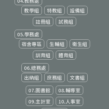
04.教務處
教學組
特教組
設備組
註冊組
試務組
05.學務處
宿舍專區
生輔組
衛生組
訓育組
體育組
06.總務處
出納組
庶務組
文書組
07.圖書館
08.輔導室
09.主計室
10.人事室