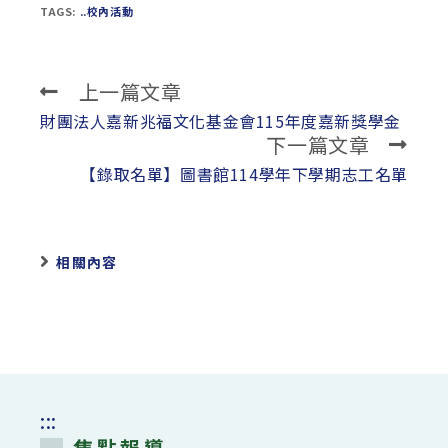
TAGS:
..校內活動
上一篇文章
Read
more
財團法人嘉新兆福文化基金會115年度嘉新獎學金
下一篇文章
articles
【錄取名單】圖書館114學年下學期志工名單
相關內容
:::
焦點報導