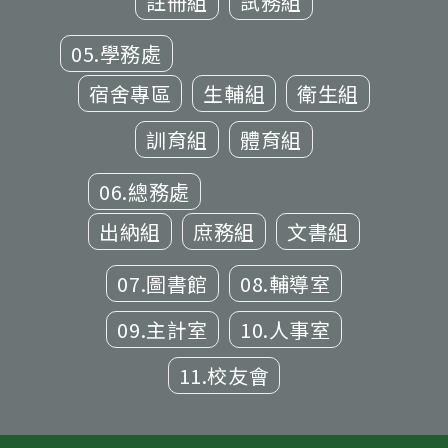
註冊組
試務組
05.學務處
宿舍專區
生輔組
衛生組
訓育組
體育組
06.總務處
出納組
庶務組
文書組
07.圖書館
08.輔導室
09.主計室
10.人事室
11.校友會