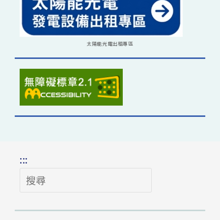
太陽能光電出租專區
:::
搜
尋