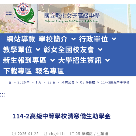
跳
:::
轉
至
主
網站導覽
學校簡介
行政單位
:::
教學單位
彰女全國校友會
要
新生報到專區
大學招生資訊
內
下載專區
報名專區
容
>
2026 年
>
1 月
>
28 日
>
所有公告
>
05.學務處
>
114-2高級中等學校清
:::
114-2高級中等學校清寒僑生助學金
Post
Post
Post
2026-01-28
chgshlife
05.學務處
/
生輔組