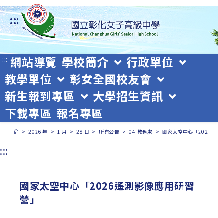
跳
:::
轉
至
主
網站導覽
學校簡介
行政單位
:::
教學單位
彰女全國校友會
要
新生報到專區
大學招生資訊
內
下載專區
報名專區
容
>
2026 年
>
1 月
>
28 日
>
所有公告
>
04.教務處
>
國家太空中心「2026
:::
國家太空中心「2026遙測影像應用研習
營」