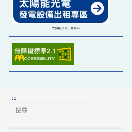
太陽能光電出租專區
:::
搜
尋