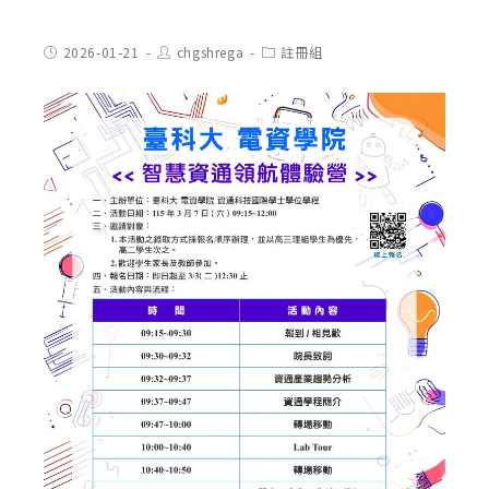
Post
Post
Post
2026-01-21
chgshrega
註冊組
published:
author:
category: