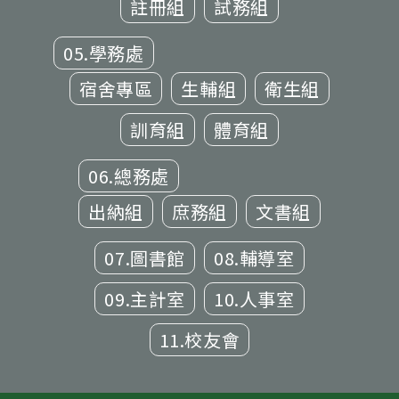
註冊組
試務組
05.學務處
宿舍專區
生輔組
衛生組
訓育組
體育組
06.總務處
出納組
庶務組
文書組
07.圖書館
08.輔導室
09.主計室
10.人事室
11.校友會