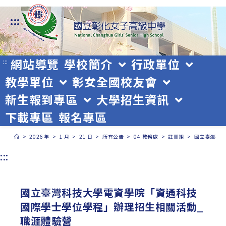
跳
:::
轉
至
主
網站導覽
學校簡介
行政單位
:::
教學單位
彰女全國校友會
要
新生報到專區
大學招生資訊
內
下載專區
報名專區
容
>
2026 年
>
1 月
>
21 日
>
所有公告
>
04.教務處
>
註冊組
>
國立臺灣科技
:::
國立臺灣科技大學電資學院「資通科技
國際學士學位學程」辦理招生相關活動_
職涯體驗營