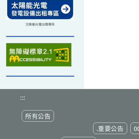
太陽能光電出租專區
:::
所有公告
.重要公告
0