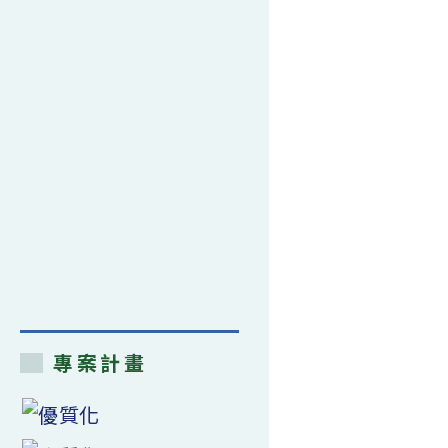
作
業〉
中
專案計畫