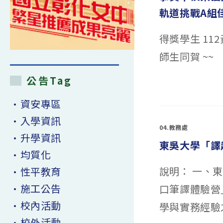
軌道挑戰A組
得獎學生 11
師生同賀 ~~
公告Tag
在
留言功能已關閉
〈恭
賀
•資安專區
本
校
榮
•入學資訊
獲
04.教務處
第
•升學資訊
37
東吳大學「譯
屆
AERC
•均質化
亞
洲
說明： 一、
機
•性平教育
器
人
•施工公告
口筆譯體驗營
運
動
競
•校內活動
學與實務經驗
技
大
•校外活動
賽