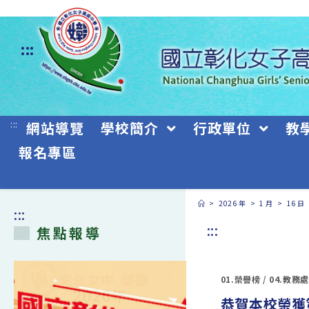
跳
轉
:::
至
主
要
:::
網站導覽
學校簡介
行政單位
教
內
報名專區
容
>
2026 年
>
1 月
>
16 日
:::
:::
焦點報導
01.榮譽榜
/
04.教務處
恭賀本校榮獲第