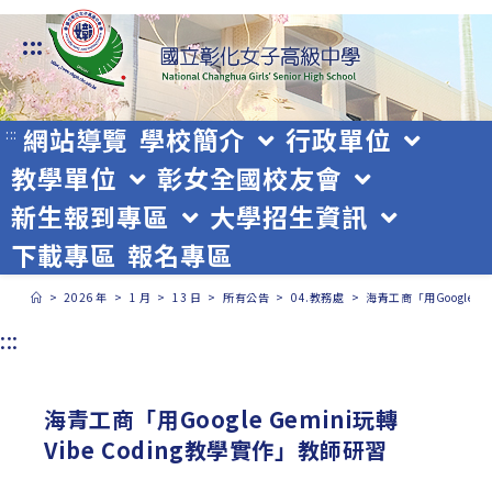
跳
:::
轉
至
主
網站導覽
學校簡介
行政單位
:::
教學單位
彰女全國校友會
要
新生報到專區
大學招生資訊
內
下載專區
報名專區
容
>
2026 年
>
1 月
>
13 日
>
所有公告
>
04.教務處
>
海青工商「用Google G
:::
海青工商「用Google Gemini玩轉
Vibe Coding教學實作」教師研習