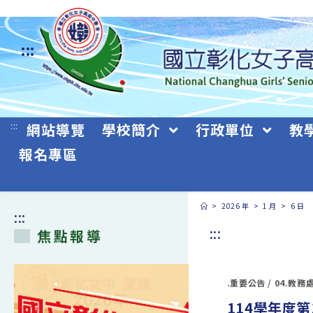
跳
轉
:::
至
主
要
:::
網站導覽
學校簡介
行政單位
教
內
報名專區
容
>
2026 年
>
1 月
>
6 日
:::
:::
焦點報導
.重要公告
/
04.教務
114學年度第