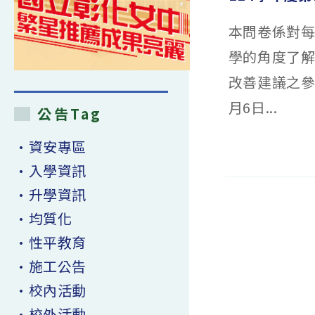
本問卷係對
學的角度了
改善建議之參
月6日...
公告Tag
•資安專區
在
留言功能已關閉
〈114
學
•入學資訊
年
度
•升學資訊
第
1
學
•均質化
期
課
程
•性平教育
教
學
•施工公告
回
饋
問
•校內活動
卷
調
•校外活動
查