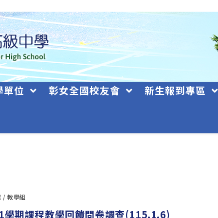
學單位
彰女全國校友會
新生報到專區
處
/
教學組
1學期課程教學回饋問卷調查(115.1.6)