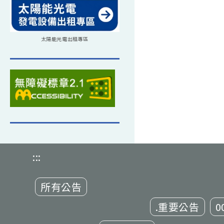
太陽能光電出租專區
:::
所有公告
.重要公告
0