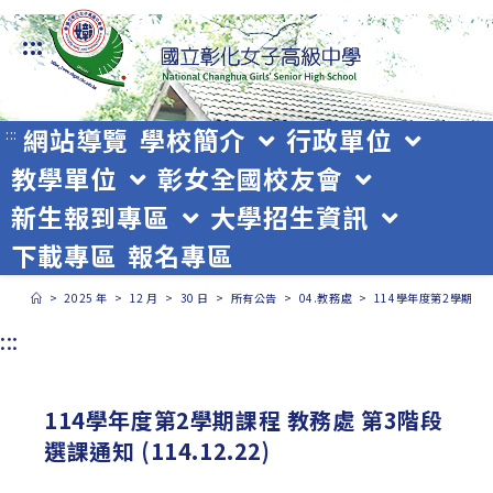
跳
:::
轉
至
主
網站導覽
學校簡介
行政單位
:::
教學單位
彰女全國校友會
要
新生報到專區
大學招生資訊
內
下載專區
報名專區
容
>
2025 年
>
12 月
>
30 日
>
所有公告
>
04.教務處
>
114學年度第2學期課程 
:::
114學年度第2學期課程 教務處 第3階段
選課通知 (114.12.22)