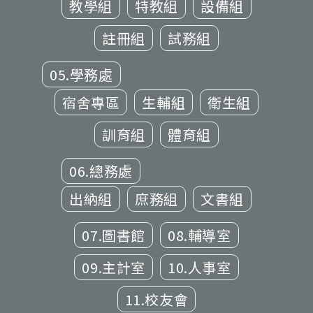
教學組
特教組
設備組
註冊組
試務組
05.學務處
宿舍專區
生輔組
衛生組
訓育組
體育組
06.總務處
出納組
庶務組
文書組
07.圖書館
08.輔導室
09.主計室
10.人事室
11.校友會