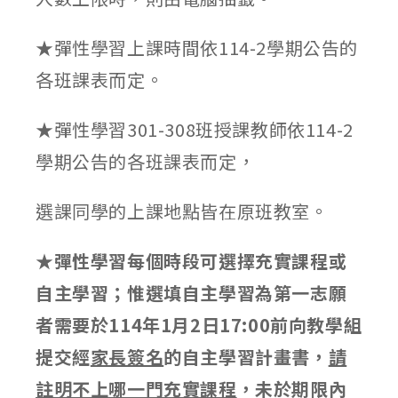
★彈性學習上課時間依114-2學期公告的
各班課表而定。
★彈性學習301-308班授課教師依114-2
學期公告的各班課表而定，
選課同學的上課地點皆在原班教室。
★
彈性學習每個時段可選擇充實課程或
自主學習
；
惟選填自主學習為第一志願
者需要於
114
年
1
月
2
日
17:00
前向教學組
提交經
家長簽名
的自主學習計畫書，
請
註明不上哪一門充實課程
，未於期限內