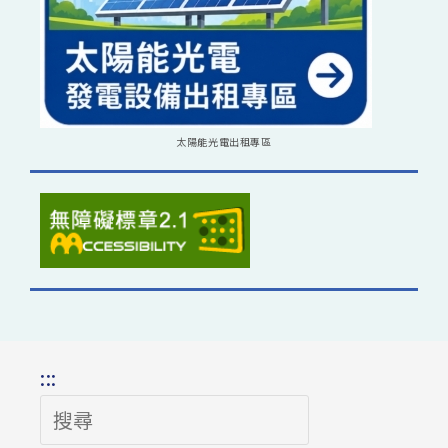
太陽能光電出租專區
:::
搜
尋