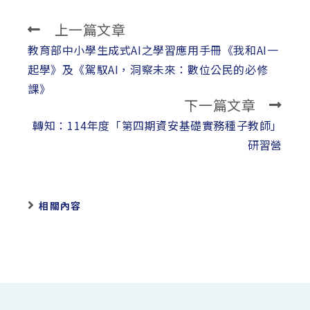
上一篇文章
Read
more
教育部中小學生成式AI之學習應用手冊《我和AI一
articles
起學》及《駕馭AI，洞察未來：數位公民的必修
課》
下一篇文章
轉知：114年度「第四期資安基礎實務種子教師」
研習營
相關內容