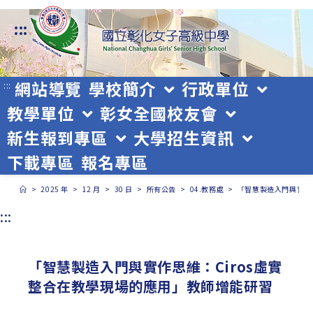
跳
:::
轉
至
主
網站導覽
學校簡介
行政單位
:::
教學單位
彰女全國校友會
要
新生報到專區
大學招生資訊
內
下載專區
報名專區
容
>
2025 年
>
12 月
>
30 日
>
所有公告
>
04.教務處
>
「智慧製造入門與實作
:::
「智慧製造入門與實作思維：Ciros虛實
整合在教學現場的應用」教師增能研習