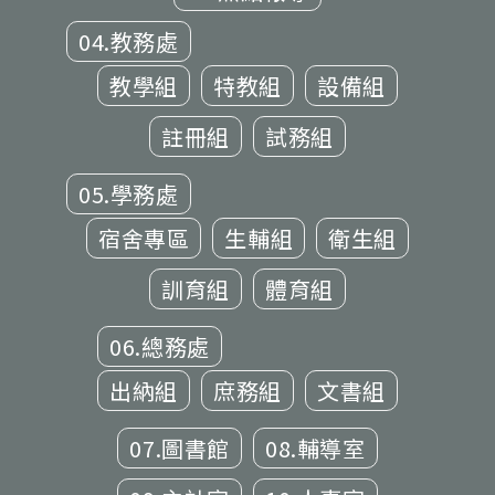
04.教務處
教學組
特教組
設備組
註冊組
試務組
05.學務處
宿舍專區
生輔組
衛生組
訓育組
體育組
06.總務處
出納組
庶務組
文書組
07.圖書館
08.輔導室