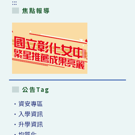
:::
焦點報導
公告Tag
•資安專區
•入學資訊
•升學資訊
•均質化