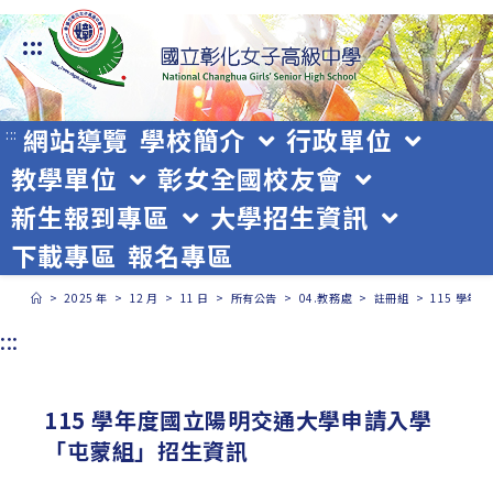
跳
:::
轉
至
主
網站導覽
學校簡介
行政單位
:::
教學單位
彰女全國校友會
要
新生報到專區
大學招生資訊
內
下載專區
報名專區
容
>
2025 年
>
12 月
>
11 日
>
所有公告
>
04.教務處
>
註冊組
>
115 學
:::
115 學年度國立陽明交通大學申請入學
「屯蒙組」招生資訊