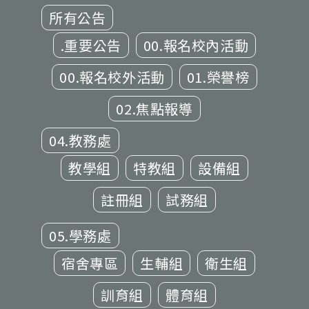
所有公告
.重要公告
00.報名校內活動
00.報名校外活動
01.榮譽榜
02.焦點報導
04.教務處
教學組
特教組
設備組
註冊組
試務組
05.學務處
宿舍專區
生輔組
衛生組
訓育組
體育組